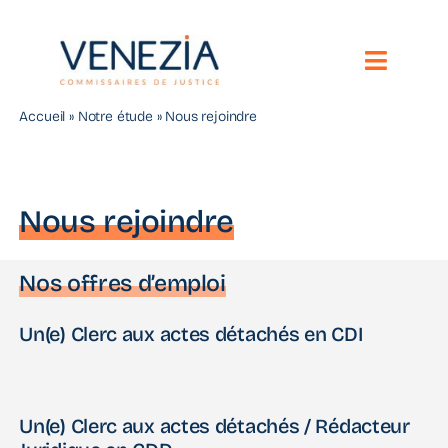
Passer
au
contenu
Toggle
Naviga
Accueil
»
Notre étude
»
Nous rejoindre
Notre étude
Vos besoins
Nous rejoindre
Nos compétences
Nos offres d’emploi
Nous contacter
Un(e) Clerc aux actes détachés en CDI
Toute l’actualité
Un(e) Clerc aux actes détachés / Rédacteur