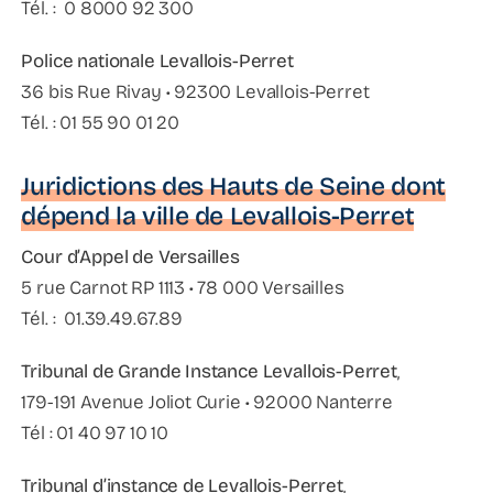
Tél. : 0 8000 92 300
Police nationale Levallois-Perret
36 bis Rue Rivay • 92300 Levallois-Perret
Tél. : 01 55 90 01 20
Juridictions des Hauts de Seine dont
dépend la ville de Levallois-Perret
Cour d’Appel de Versailles
5 rue Carnot RP 1113 • 78 000 Versailles
Tél. : 01.39.49.67.89
Tribunal de Grande Instance Levallois-Perret
,
179-191 Avenue Joliot Curie • 92000 Nanterre
Tél : 01 40 97 10 10
Tribunal d’instance de Levallois-Perret
,