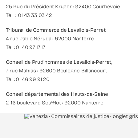
25 Rue du Président Kruger • 92400 Courbevoie
Tél. : 01 43 33 03 42
Tribunal de Commerce de Levallois-Perret
,
4 rue Pablo Néruda • 92000 Nanterre
Tél : 01 40 97 17 17
Conseil de Prud’hommes de Levallois-Perret
,
7 rue Mahias • 92600 Boulogne-Billancourt
Tél : 01 46 99 91 20
Conseil départemental des Hauts-de-Seine
2-16 boulevard Soufflot • 92000 Nanterre