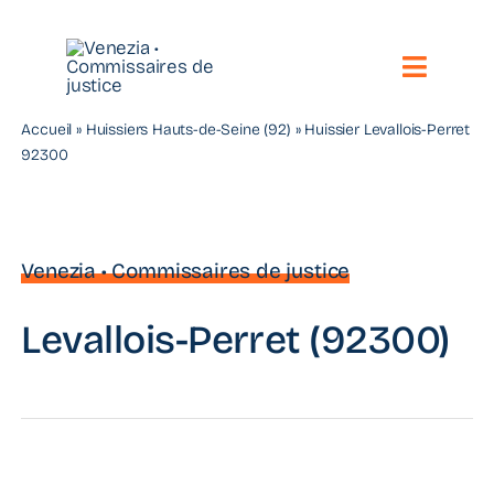
Passer
au
contenu
Toggle
Naviga
Accueil
»
Huissiers Hauts-de-Seine (92)
»
Huissier Levallois-Perret
Notre étude
92300
Vos besoins
Nos compétences
Venezia • Commissaires de justice
Nous contacter
Levallois-Perret (92300)
Toute l’actualité