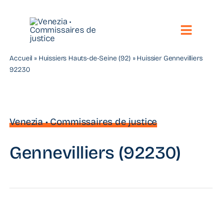
Passer
au
contenu
Toggle
Naviga
Accueil
»
Huissiers Hauts-de-Seine (92)
»
Huissier Gennevilliers
Notre étude
92230
Vos besoins
Nos compétences
Venezia • Commissaires de justice
Nous contacter
Gennevilliers (92230)
Toute l’actualité