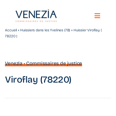
Passer
au
contenu
Toggle
Naviga
Accueil
»
Huissiers dans les Yvelines (78)
»
Huissier Viroflay (
Notre étude
78220 )
Vos besoins
Nos compétences
Venezia • Commissaires de justice
Nous contacter
Viroflay (78220)
Toute l’actualité