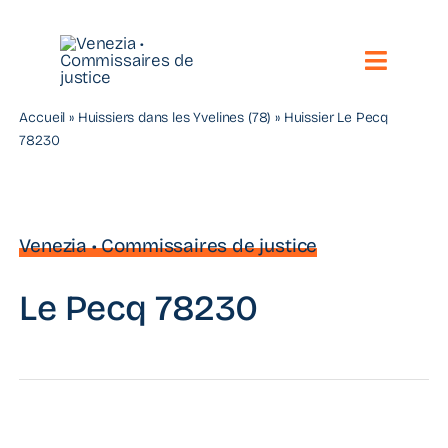
Passer
au
contenu
Toggle
Naviga
Accueil
»
Huissiers dans les Yvelines (78)
»
Huissier Le Pecq
Notre étude
78230
Vos besoins
Nos compétences
Venezia • Commissaires de justice
Nous contacter
Le Pecq 78230
Toute l’actualité