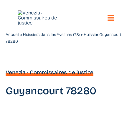
Passer
au
contenu
Toggle
Naviga
Accueil
»
Huissiers dans les Yvelines (78)
»
Huissier Guyancourt
Notre étude
78280
Vos besoins
Nos compétences
Venezia • Commissaires de justice
Nous contacter
Guyancourt 78280
Toute l’actualité