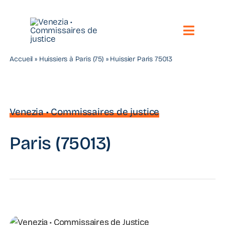
Passer
au
contenu
Toggle
Naviga
Accueil
»
Huissiers à Paris (75)
»
Huissier Paris 75013
Notre étude
Vos besoins
Venezia • Commissaires de justice
Nos compétences
Paris (75013)
Nous contacter
Toute l’actualité