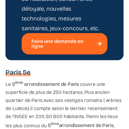
déloyale, nouvelles
technologies, mesures
sanitaires, jeux‑concours, etc.
Faire une demande en
ligne
Paris 5e
ème
Le
5
arrondissement de Paris
couvre une
superficie de plus de 250 hectares. Plus ancien
quartier de Paris avec ses vestiges romains ( arènes
de Lutèce), il compte selon le dernier recensement
de l’INSEE en 2011, 60 800 habitants. Parmi les lieux
ème
les plus connus du
5
arrondissement de Paris
,