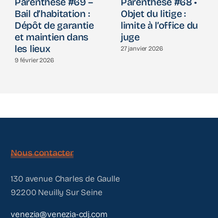
Parenthèse #69 –
Parenthèse #68 •
Bail d’habitation :
Objet du litige :
Dépôt de garantie
limite à l’office du
et maintien dans
juge
les lieux
27 janvier 2026
9 février 2026
Nous contacter
130 avenue Charles de Gaulle
92200 Neuilly Sur Seine
venezia@venezia-cdj.com