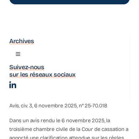
Archives
Toggle
Navigation
Suivez-nous
Actualité
sur les réseaux sociaux
La parenthèse
Avis, civ. 3, 6 novembre 2025, n° 25-70.018
Bulletin d’information
Dans un
avis rendu le 6 novembre 2025
, la
troisième chambre civile de la Cour de cassation
a
Podcast
apporté une clarification attendue sur les règles