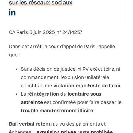
sur les réseaux sociaux
La parenthèse
CA Paris, 5 juin 2025, n° 24/14257
Bulletin d’information
Dans cet arrêt, la cour d’appel de Paris rappelle
que :
Podcast
Sans décision de justice, ni PV exécutoire, ni
commandement, l’expulsion unilatérale
constitue une
violation manifeste de la loi
.
La
réintégration du locataire sous
astreinte
est confirmée pour faire cesser le
trouble manifestement illicite
.
Bail verbal retenu
au vu des paiements et
échanges : l’
expulsion privée
reste
prohibée
.