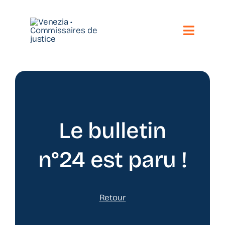
Passer
au
contenu
Toggle
Naviga
Notre étude
Vos besoins
Nos compétences
Le bulletin
Nous contacter
n°24 est paru !
Toute l’actualité
Retour