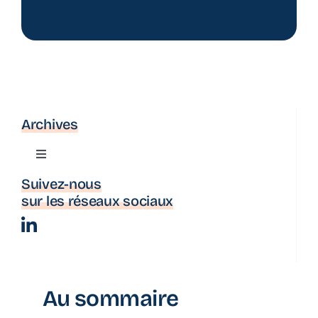
Archives
Toggle
Navigation
Suivez-nous
Actualité
sur les réseaux sociaux
La parenthèse
Bulletin d’information
Au sommaire